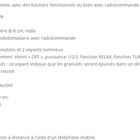
valente, avec des boutons fonctionnels ou bien avec radiocommande
te
rière Ø 8 cm, mâle
 hebdomadaire avec radiocommande
boutons et 2 voyants lumineux
ement: éteint « OFF », puissance 1/2/3, fonction RELAX, fonction TU
lés : ce voyant indique que les granulés seront épuisés dans un dé
creuset
ON/OFF
e en:
e
ion à distance à l'aide d'un téléphone mobile.