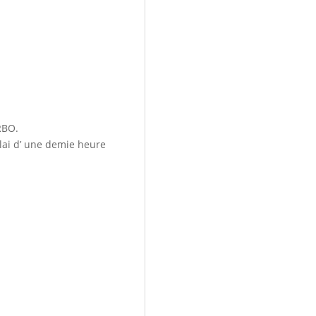
.
RBO.
lai d’ une demie heure