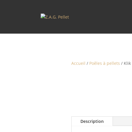
Accueil
/
Poêles à pellets
/ Klik
Description