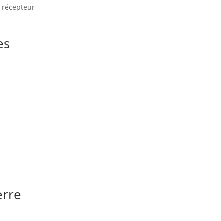
 récepteur
es
erre