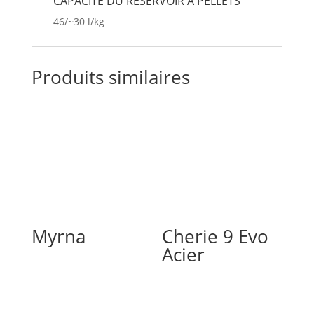
CAPAC­ITÉ DU RÉSER­VOIR À PEL­LETS
46/~30 l/kg
Produits similaires
Myrna
Cherie 9 Evo
Acier