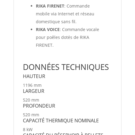
RIKA FIRENET
: Commande
mobile via Internet et réseau
domestique sans fil.
RIKA VOICE
: Commande vocale
pour poêles dotés de RIKA
FIRENET.
DONNÉES TECHNIQUES
HAU­TEUR
1196 mm
LARGEUR
520 mm
PRO­FONDEUR
520 mm
CAPAC­ITÉ THER­MIQUE NOM­I­NALE
8 kW