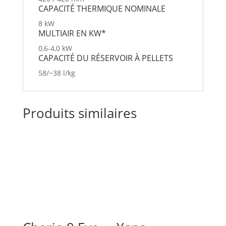
CAPAC­ITÉ THER­MIQUE NOM­I­NALE
8 kW
MUL­TI­AIR
EN KW*
0,6-4,0 kW
CAPAC­ITÉ DU RÉSER­VOIR À PEL­LETS
58/~38 l/kg
Produits similaires