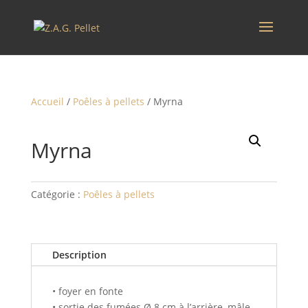
Accueil
/
Poêles à pellets
/ Myrna
Myrna
Catégorie :
Poêles à pellets
Description
• foyer en fonte
• sortie des fumées Ø 8 cm à l’arrière, mâle