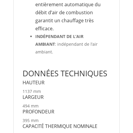
entièrement automatique du
débit d’air de combustion
garantit un chauffage très
efficace.
INDÉPENDANT DE L’AIR
AMBIANT
: indépendant de l’air
ambiant.
DONNÉES TECHNIQUES
HAU­TEUR
1137 mm
LARGEUR
494 mm
PRO­FONDEUR
395 mm
CAPAC­ITÉ THER­MIQUE NOM­I­NALE