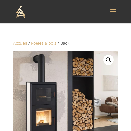
Accueil
/
Poêles à bois
/ Back